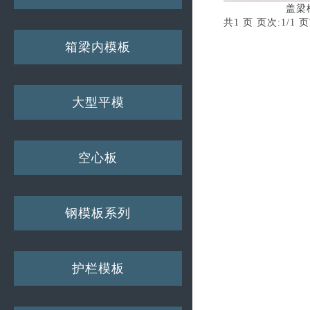
盖梁
共1 页 页次:1/1 页
箱梁内模板
大型平模
空心板
钢模板系列
护栏模板