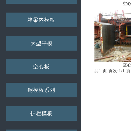
空
箱梁内模板
大型平模
空
空心板
共1 页 页次:1/1 页
钢模板系列
护栏模板